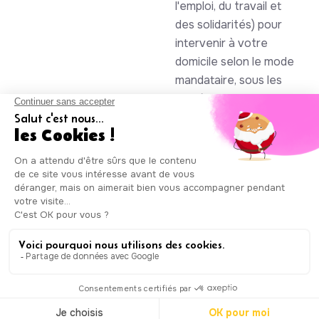
l'emploi, du travail et
des solidarités) pour
intervenir à votre
domicile selon le mode
mandataire, sous les
numéros SAP
930844105 et
985086123
Auxicare
Mentions légales
-
Conditions Générales de Service
|
Copyright © Auxicare