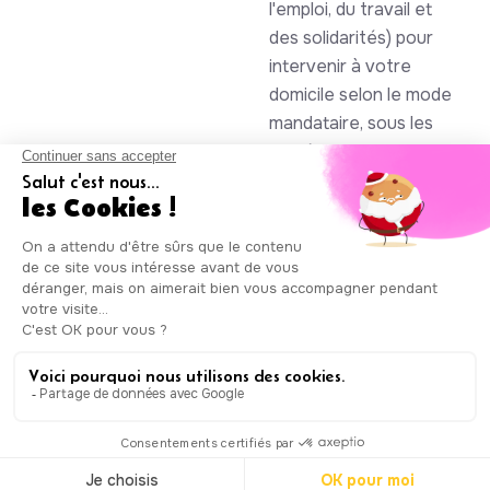
l'emploi, du travail et
des solidarités) pour
intervenir à votre
domicile selon le mode
mandataire, sous les
numéros SAP
930844105 et
985086123
Auxicare
Mentions légales
-
Conditions Générales de Service
|
Copyright © Auxicare