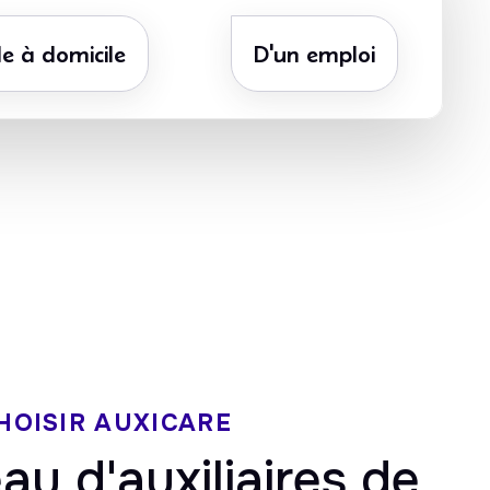
e à domicile
D'un emploi
ate
5/5 sur Google
ôt
HOISIR AUXICARE
au d'auxiliaires de