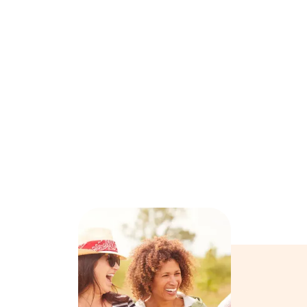

Certifié SAP