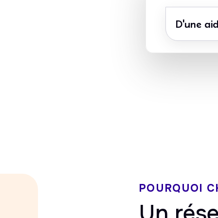
D'une aid
Avance immédi
CESU accepté
du crédit d’imp
POURQUOI C
Un rése