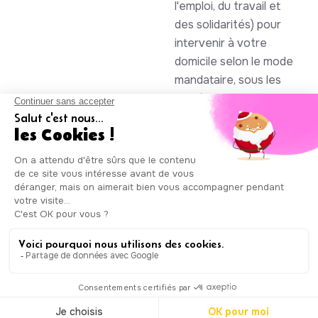
l'emploi, du travail et
des solidarités) pour
intervenir à votre
domicile selon le mode
mandataire, sous les
numéros SAP
930844105 et
985086123
Auxicare
Mentions légales
-
Conditions Générales de Service
|
Copyright © Auxicare