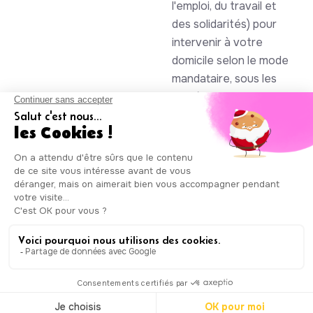
l'emploi, du travail et
des solidarités) pour
intervenir à votre
domicile selon le mode
mandataire, sous les
numéros SAP
930844105 et
985086123
Auxicare
Mentions légales
-
Conditions Générales de Service
|
Copyright © Auxicare