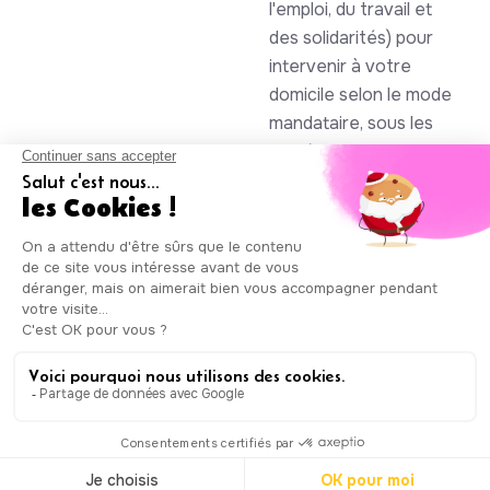
l'emploi, du travail et
des solidarités) pour
intervenir à votre
domicile selon le mode
mandataire, sous les
numéros SAP
930844105 et
985086123
Auxicare
Mentions légales
-
Conditions Générales de Service
|
Copyright © Auxicare