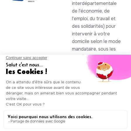
interdépartementale
de l'économie, de
l'emploi, du travail et
des solidarités) pour
intervenir à votre
domicile selon le mode
mandataire, sous les
numéros SAP
930844105 et
985086123
Auxicare
Mentions légales
-
Conditions Générales de Service
|
Copyright © Auxicare