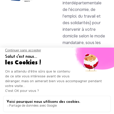
interdépartementale
de l'économie, de
l'emploi, du travail et
des solidarités) pour
intervenir à votre
domicile selon le mode
mandataire, sous les
numéros SAP
930844105 et
985086123
Auxicare
Mentions légales
-
Conditions Générales de Service
|
Copyright © Auxicare