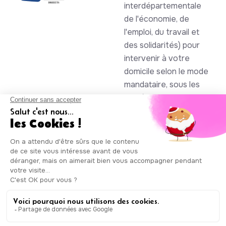
interdépartementale
de l'économie, de
l'emploi, du travail et
des solidarités) pour
intervenir à votre
domicile selon le mode
mandataire, sous les
numéros SAP
930844105 et
985086123
Auxicare
Mentions légales
-
Conditions Générales de Service
|
Copyright © Auxicare