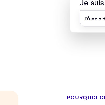
Je sui
D'une aid
Avance immédi
CESU accepté
du crédit d’imp
POURQUOI C