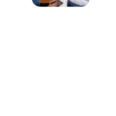
Nos Services
Auxicare intervient en mode
mandataire
, pour 
différentes prestations et services à domicile, 