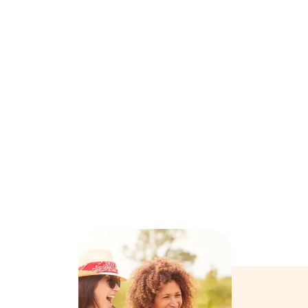

Certifié SAP