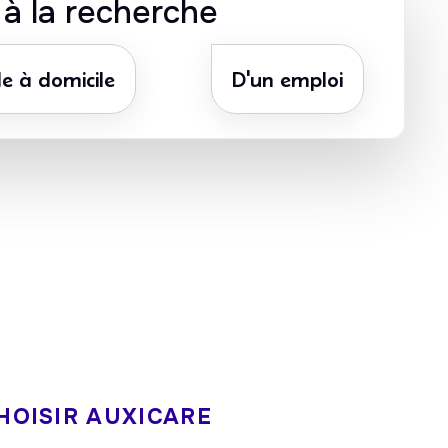
s à la recherche
e à domicile
D'un emploi
ate
5/5 sur Google
ôt
HOISIR AUXICARE