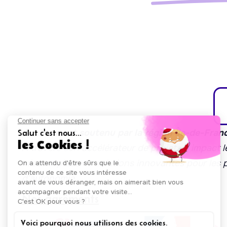
Auxicare est soutenu par la région Île-de-Fran
À travers son accélérateur de projets à impact le
mise en place de solutions innovantes pour les
d'autonomie.
Nos agréments