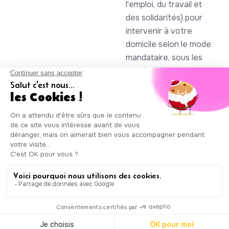
l'emploi, du travail et
des solidarités) pour
intervenir à votre
domicile selon le mode
mandataire, sous les
numéros SAP
930844105 et
985086123
Auxicare
Mentions légales
-
Conditions Générales de Service
|
Copyright © Auxicare