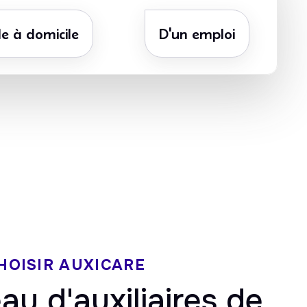
e à domicile
D'un emploi
ate
5/5 sur Google
ôt
HOISIR AUXICARE
au d'auxiliaires de