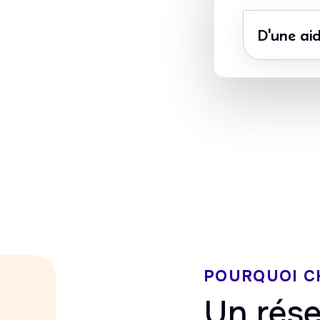
D'une aid
Avance immédi
CESU accepté
du crédit d’imp
POURQUOI C
Un rése