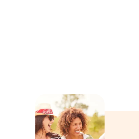

Certifié SAP