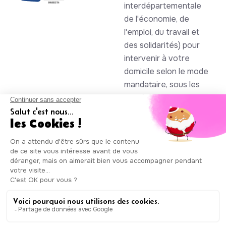
interdépartementale
de l'économie, de
l'emploi, du travail et
des solidarités) pour
intervenir à votre
domicile selon le mode
mandataire, sous les
numéros SAP
930844105 et
985086123
Auxicare
Mentions légales
-
Conditions Générales de Service
|
Copyright © Auxicare