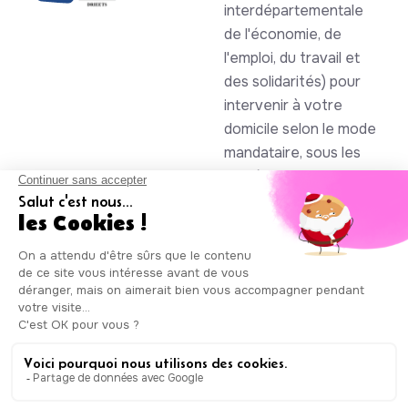
interdépartementale
de l'économie, de
l'emploi, du travail et
des solidarités) pour
intervenir à votre
domicile selon le mode
mandataire, sous les
numéros SAP
930844105 et
985086123
Auxicare
Mentions légales
-
Conditions Générales de Service
|
Copyright © Auxicare