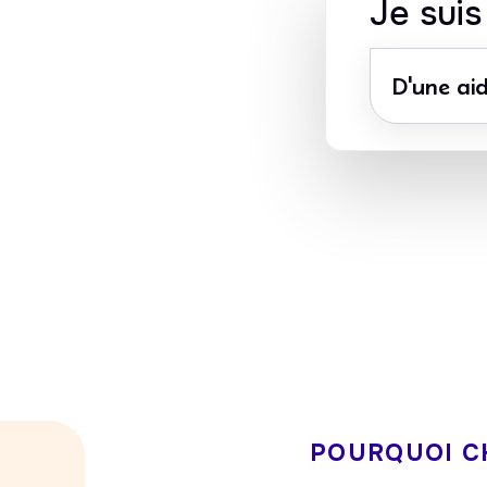
Je sui
D'une aid
Avance immédi
CESU accepté
du crédit d’imp
POURQUOI C