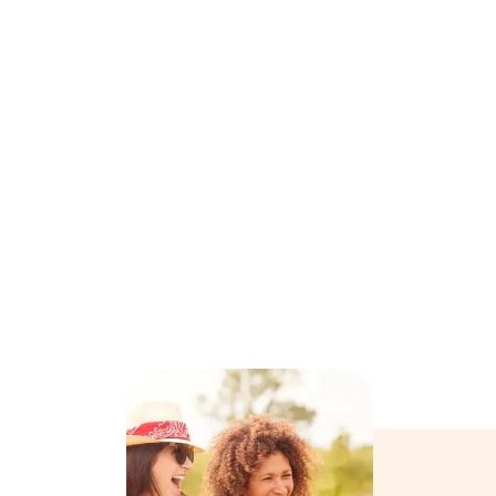

Certifié SAP