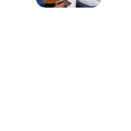
Nos Services
Auxicare intervient en mode
mandataire
, pour 
différentes prestations et services à domicile, 