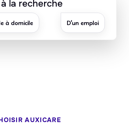
s à la recherche
e à domicile
D'un emploi
ate
5/5 sur Google
ôt
HOISIR AUXICARE