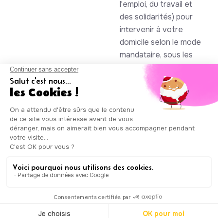
l'emploi, du travail et
des solidarités) pour
intervenir à votre
domicile selon le mode
mandataire, sous les
numéros SAP
930844105 et
985086123
Auxicare
Mentions légales
-
Conditions Générales de Service
|
Copyright © Auxicare