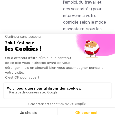
l'emploi, du travail et
des solidarités) pour
intervenir à votre
domicile selon le mode
mandataire, sous les
numéros SAP
930844105 et
985086123
Auxicare
Mentions légales
-
Conditions Générales de Service
|
Copyright © Auxicare