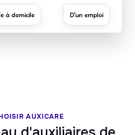
e à domicile
D'un emploi
ate
5/5 sur Google
ôt
HOISIR AUXICARE
au d'auxiliaires de