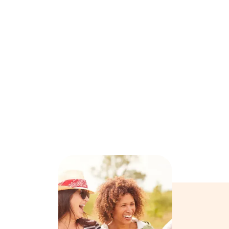

Certifié SAP