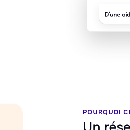
D'une aid
Avance immédi
CESU accepté
du crédit d’imp
POURQUOI C
Un rése