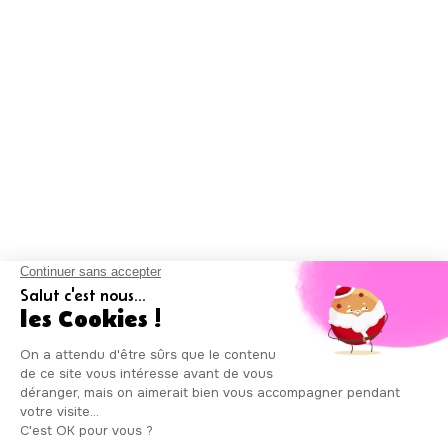
sont agréées par la
DRIEETS (Direction
régionale
interdépartementale
de l'économie, de
l'emploi, du travail et
des solidarités) pour
intervenir à votre
domicile selon le mode
mandataire, sous les
numéros SAP
930844105 et
985086123
Auxicare