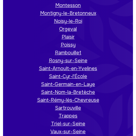
Montesson
Montigny-le-Bretonneux
Noisy-le-Roi
Orgeval
Plaisir
Poissy
Rambouillet
Rosny-sur-Seine
Saint-Arnoult-en-Yvelines
Saint-Cyr-l'École
Saint-Germain-en-Laye
Saint-Nom-la-Bretèche
Saint-Rémy-lès-Chevreuse
Sartrouville
Trappes
Triel-sur-Seine
Vaux-sur-Seine