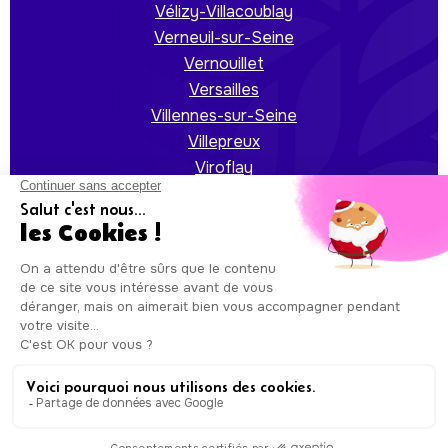
Vélizy-Villacoublay
Verneuil-sur-Seine
Vernouillet
Versailles
Villennes-sur-Seine
Villepreux
Viroflay
Voisins-le-Bretonneux
Auxicare
Mentions légales
-
Conditions Générales de
Service
| Copyright © Auxicare