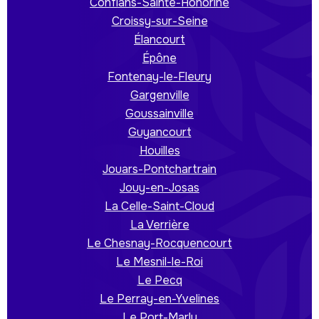
Conflans-Sainte-Honorine
Croissy-sur-Seine
Élancourt
Épône
Fontenay-le-Fleury
Gargenville
Goussainville
Guyancourt
Houilles
Jouars-Pontchartrain
Jouy-en-Josas
La Celle-Saint-Cloud
La Verrière
Le Chesnay-Rocquencourt
Le Mesnil-le-Roi
Le Pecq
Le Perray-en-Yvelines
Le Port-Marly