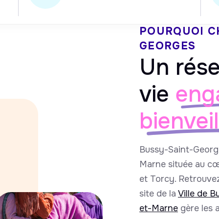
POURQUOI C
GEORGES
Un rése
vie
eng
bienvei
Bussy-Saint-Georg
Marne située au cœ
et Torcy. Retrouvez
site de la
Ville de 
et-Marne
gère les a