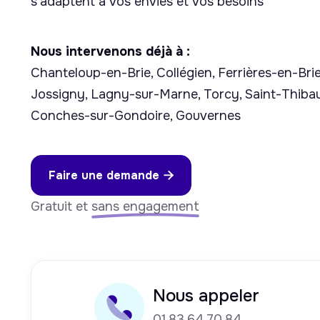
s'adaptent à vos envies et vos besoins
Nous intervenons déjà à :
Chanteloup-en-Brie, Collégien, Ferrières-en-Bri
Jossigny, Lagny-sur-Marne, Torcy, Saint-Thibau
Conches-sur-Gondoire, Gouvernes
Faire une demande

Gratuit et
sans engagement
Nous appeler
01.83.64.70.84