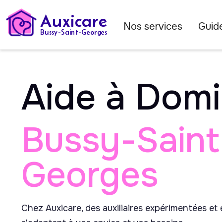
Auxicare
Nos services
Guide
Bussy-Saint-Georges
Aide à Domi
Bussy-Saint
Georges
Chez Auxicare, des auxiliaires expérimentées et