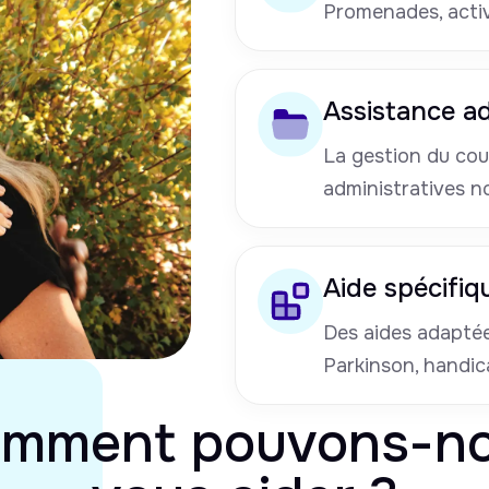
Promenades, activi
Assistance ad
La gestion du cou
administratives n
Aide spécifiq
Des aides adaptées
Parkinson, handic
mment pouvons-n