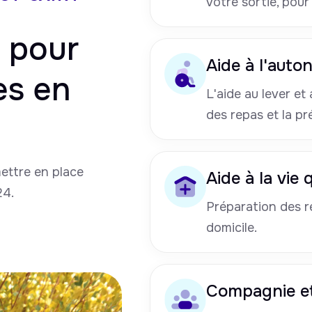
votre sortie, pour
pour
Aide à l'auto
es en
L'aide au lever et a
des repas et la pr
mettre en place
Aide à la vie
24.
Préparation des re
domicile.
Compagnie et