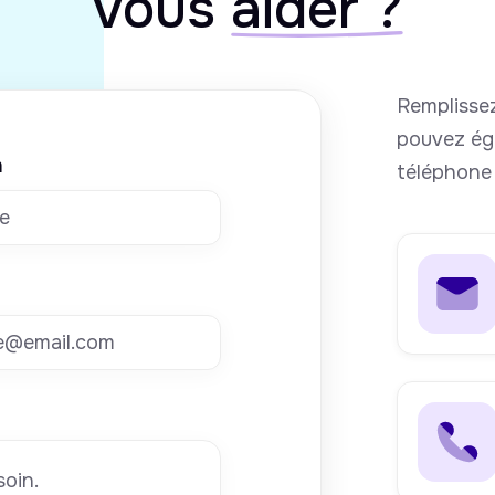
vous
aider ?
Remplissez
pouvez ég
m
téléphone 