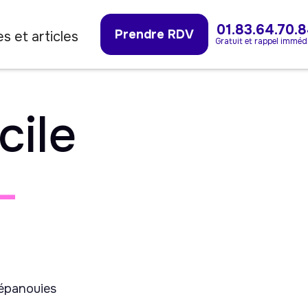
01.83.64.70.
Prendre RDV
s et articles
Gratuit et rappel imméd
cile
-
 épanouies