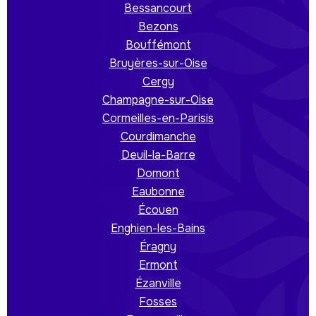
Bessancourt
Bezons
Bouffémont
Bruyères-sur-Oise
Cergy
Champagne-sur-Oise
Cormeilles-en-Parisis
Courdimanche
Deuil-la-Barre
Domont
Eaubonne
Écouen
Enghien-les-Bains
Éragny
Ermont
Ézanville
Fosses