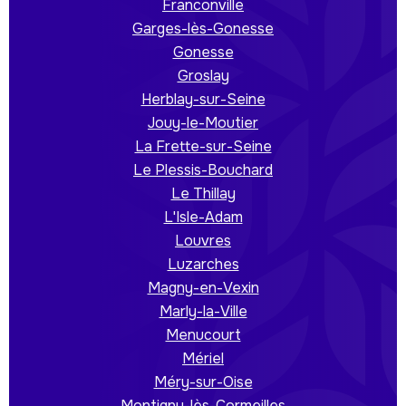
Franconville
Garges-lès-Gonesse
Gonesse
Groslay
Herblay-sur-Seine
Jouy-le-Moutier
La Frette-sur-Seine
Le Plessis-Bouchard
Le Thillay
L'Isle-Adam
Louvres
Luzarches
Magny-en-Vexin
Marly-la-Ville
Menucourt
Mériel
Méry-sur-Oise
Montigny-lès-Cormeilles