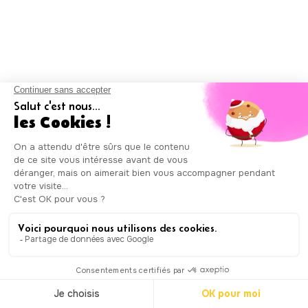
L'Île-Saint-Denis
Limay
Limeil-Brévannes
Limours
Linas
L'Isle-Adam
Lisses
Livry-Gargan
Lizy-sur-Ourcq
Lognes
Longjumeau
Longpont-sur-Orge
Louveciennes
Louvres
Luzarches
Magnanville
Magny-en-Vexin