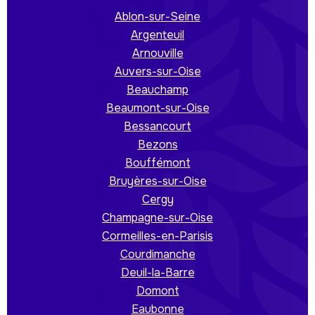
Ablon-sur-Seine
Argenteuil
Arnouville
Auvers-sur-Oise
Beauchamp
Beaumont-sur-Oise
Bessancourt
Bezons
Bouffémont
Bruyères-sur-Oise
Cergy
Champagne-sur-Oise
Cormeilles-en-Parisis
Courdimanche
Deuil-la-Barre
Domont
Eaubonne