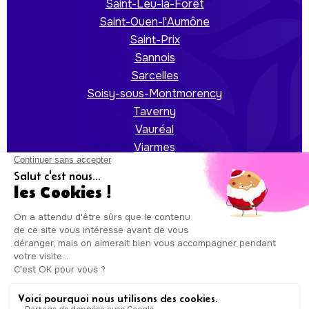
Saint-Leu-la-Forêt
Saint-Ouen-l'Aumône
Saint-Prix
Sannois
Sarcelles
Soisy-sous-Montmorency
Taverny
Vauréal
Viarmes
Villiers-le-Bel
Auxicare
Mentions légales
-
Conditions Générales de
Service
| Copyright © Auxicare