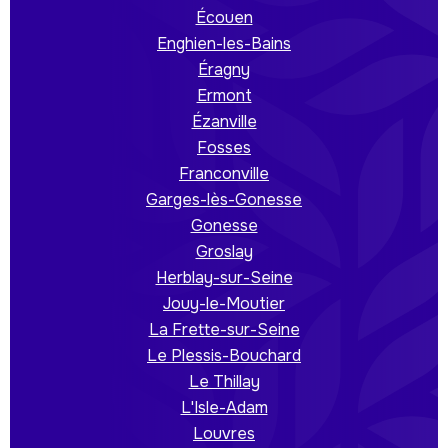
Écouen
Enghien-les-Bains
Éragny
Ermont
Ézanville
Fosses
Franconville
Garges-lès-Gonesse
Gonesse
Groslay
Herblay-sur-Seine
Jouy-le-Moutier
La Frette-sur-Seine
Le Plessis-Bouchard
Le Thillay
L'Isle-Adam
Louvres