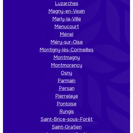
Luzarches
Magny-en-Vexin
Marly-la-Ville
Menucourt
Mériel
Méry-sur-Oise
Montigny-lès-Cormeilles
Montmagny
Montmorency
Osny
Parmain
Persan
Pierrelaye
Pontoise
Rungis
Saint-Brice-sous-Forêt
Saint-Gratien