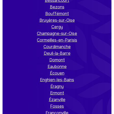
Bessancourt
Bezons
Bouffémont
Bruyères-sur-Oise
Cergy
Champagne-sur-Oise
Cormeilles-en-Parisis
Courdimanche
Deuil-la-Barre
Domont
Eaubonne
Écouen
Enghien-les-Bains
Éragny
Ermont
Ézanville
Fosses
Franconville