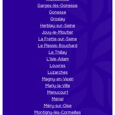
Garges-lès-Gonesse
Gonesse
Groslay
Herblay-sur-Seine
Jouy-le-Moutier
La Frette-sur-Seine
Le Plessis-Bouchard
Le Thillay
L'Isle-Adam
Louvres
Luzarches
Magny-en-Vexin
Marly-la-Ville
Menucourt
Mériel
Méry-sur-Oise
Montigny-lès-Cormeilles