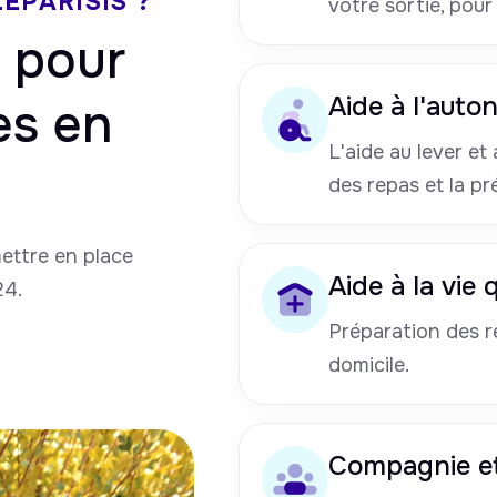
EPARISIS ?
votre sortie, pour
pour
Aide à l'auto
es en
L'aide au lever et a
des repas et la pr
mettre en place
Aide à la vie
24.
Préparation des re
domicile.
Compagnie et