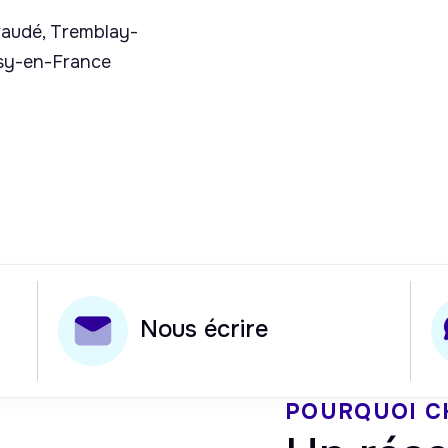
evaudé, Tremblay-
ssy-en-France
Nous écrire
POURQUOI C