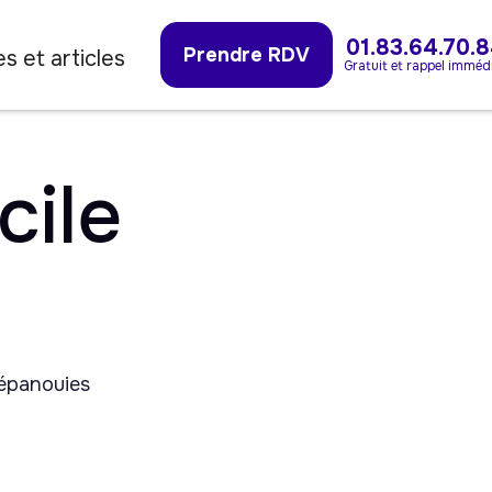
01.83.64.70.
Prendre RDV
s et articles
Gratuit et rappel imméd
cile
 épanouies