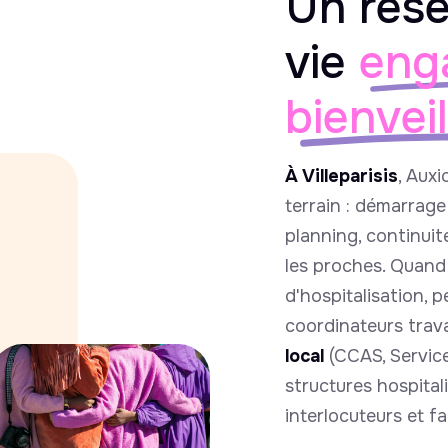
Un rése
vie
eng
bienvei
À Villeparisis
, Auxi
terrain : démarrag
planning, continuit
les proches. Quand 
d'hospitalisation, 
coordinateurs travai
local
(CCAS, Service
structures hospital
interlocuteurs et fa