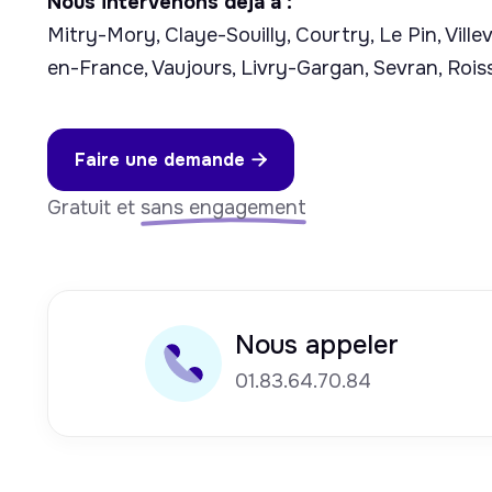
Nous intervenons déjà à :
Mitry-Mory, Claye-Souilly, Courtry, Le Pin, Vill
en-France, Vaujours, Livry-Gargan, Sevran, Roi
Faire une demande

Gratuit et
sans engagement
Nous appeler
01.83.64.70.84