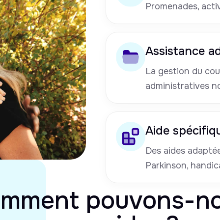
Promenades, activi
Assistance ad
La gestion du cou
administratives n
Aide spécifiq
Des aides adaptées
Parkinson, handic
mment pouvons-n