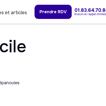
01.83.64.70.
Prendre RDV
s et articles
Gratuit et rappel imméd
cile
 épanouies