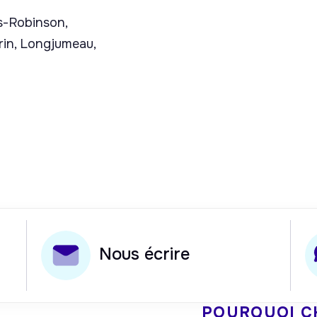
s-Robinson,
rin, Longjumeau,
Nous écrire
POURQUOI C