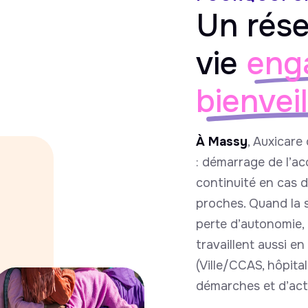
Un rése
vie
eng
bienvei
À Massy
, Auxicare 
: démarrage de l’a
continuité en cas d
proches. Quand la si
perte d’autonomie,
travaillent aussi en
(Ville/CCAS, hôpital,
démarches et d’acti