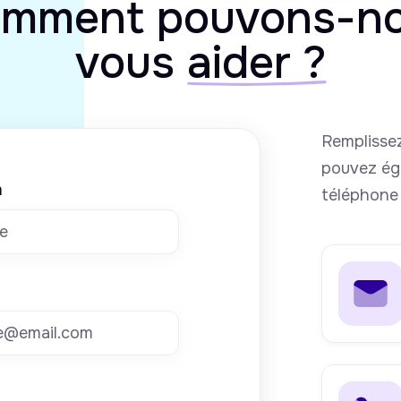
mment pouvons-n
vous
aider ?
Remplissez
pouvez ég
m
téléphone 