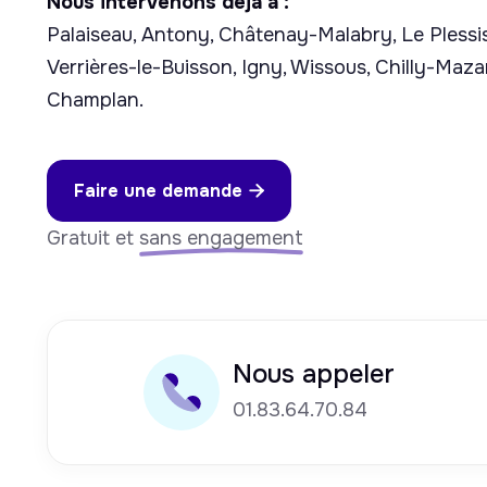
Nous intervenons déjà à :
Palaiseau, Antony, Châtenay-Malabry, Le Plessi
Verrières-le-Buisson, Igny, Wissous, Chilly-Maza
Champlan.
Faire une demande

Gratuit et
sans engagement
Nous appeler
01.83.64.70.84