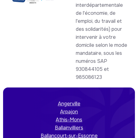
interdépartementale
de l'économie, de
l'emploi, du travail et
des solidarités) pour
intervenir à votre
domicile selon le mode
mandataire, sous les
numéros SAP
930844105 et
985086123
Angerville
Arpajon
Athis-Mons
Ballainvilliers
Ballancourt-sur-Essonne