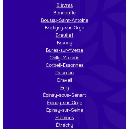
Bièvres
Bondoufle
Boussy-Saint-Antoine
Brétigny-sur-Orge
Breuillet
Brunoy
Bures-sur-Yvette
Chilly-Mazarin
Corbeil-Essonnes
Dourdan
Draveil
Égly
Épinay-sous-Sénart
Épinay-sur-Orge
Épinay-sur-Seine
Étampes
Étréchy