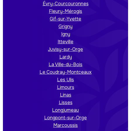
Évry-Courcouronnes
Fleury-Mérogis
Gif-sur-Yvette
Grigny
Igny
Itteville
Juvisy-sur-Orge
Lardy
La Ville-du-Bois
Le Coudray-Montceaux
Les Ulis
Limours
Linas
Lisses
Longjumeau
Longpont-sur-Orge
Marcoussis