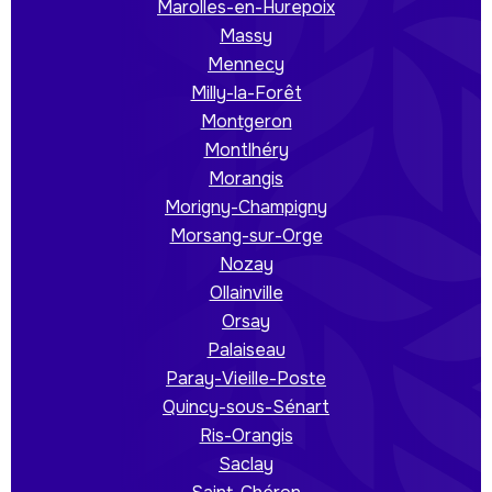
Marolles-en-Hurepoix
Massy
Mennecy
Milly-la-Forêt
Montgeron
Montlhéry
Morangis
Morigny-Champigny
Morsang-sur-Orge
Nozay
Ollainville
Orsay
Palaiseau
Paray-Vieille-Poste
Quincy-sous-Sénart
Ris-Orangis
Saclay