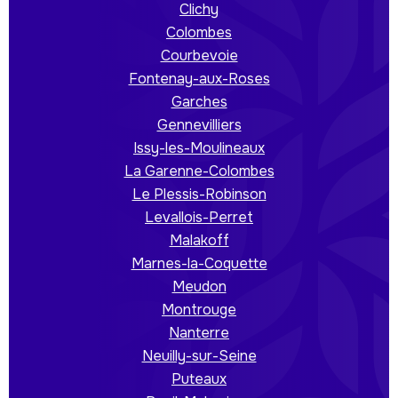
Clichy
Colombes
Courbevoie
Fontenay-aux-Roses
Garches
Gennevilliers
Issy-les-Moulineaux
La Garenne-Colombes
Le Plessis-Robinson
Levallois-Perret
Malakoff
Marnes-la-Coquette
Meudon
Montrouge
Nanterre
Neuilly-sur-Seine
Puteaux