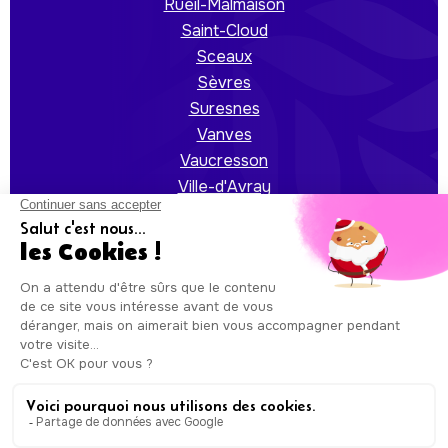
Rueil-Malmaison
Saint-Cloud
Sceaux
Sèvres
Suresnes
Vanves
Vaucresson
Ville-d'Avray
Villeneuve-la-Garenne
Auxicare
Mentions légales
-
Conditions Générales de
Service
| Copyright © Auxicare