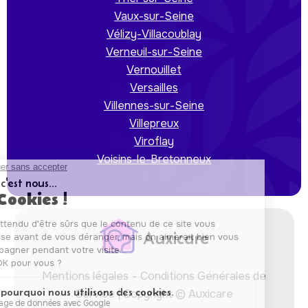
Vaux-sur-Seine
Vélizy-Villacoublay
Verneuil-sur-Seine
Vernouillet
Versailles
Villennes-sur-Seine
Villepreux
Viroflay
Voisins-le-Bretonneux
Auxicare
Mentions légales
-
Conditions Générales de
Service
| Copyright © Auxicare