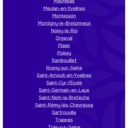
Maurepas
Meulan-en-Yvelines
Montesson
Montigny-le-Bretonneux
Noisy-le-Roi
Orgeval
Plaisir
Poissy
Rambouillet
Rosny-sur-Seine
Saint-Arnoult-en-Yvelines
Saint-Cyr-l'École
Saint-Germain-en-Laye
Saint-Nom-la-Bretèche
Saint-Rémy-lès-Chevreuse
Sartrouville
Trappes
Triel-sur-Seine