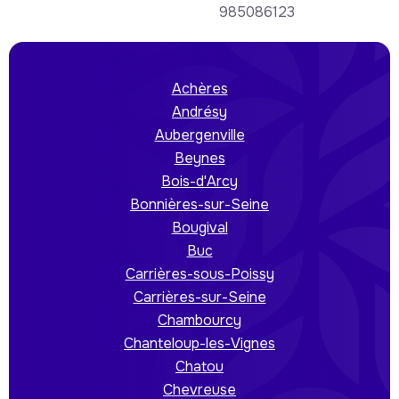
985086123
Achères
Andrésy
Aubergenville
Beynes
Bois-d'Arcy
Bonnières-sur-Seine
Bougival
Buc
Carrières-sous-Poissy
Carrières-sur-Seine
Chambourcy
Chanteloup-les-Vignes
Chatou
Chevreuse