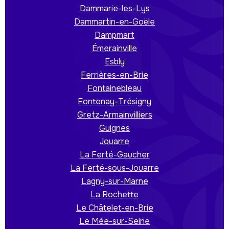
Dammarie-les-Lys
Dammartin-en-Goële
Dampmart
Émerainville
Esbly
Ferrières-en-Brie
Fontainebleau
Fontenay-Trésigny
Gretz-Armainvilliers
Guignes
Jouarre
La Ferté-Gaucher
La Ferté-sous-Jouarre
Lagny-sur-Marne
La Rochette
Le Châtelet-en-Brie
Le Mée-sur-Seine