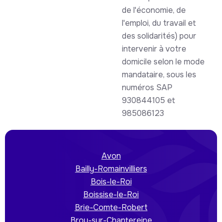
de l'économie, de
l'emploi, du travail et
des solidarités) pour
intervenir à votre
domicile selon le mode
mandataire, sous les
numéros SAP
930844105 et
985086123
Avon
Bailly-Romainvilliers
Bois-le-Roi
Boissise-le-Roi
Brie-Comte-Robert
Brou-sur-Chantereine