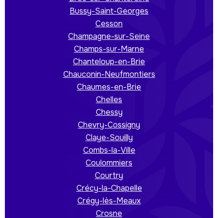
Bussy-Saint-Georges
Cesson
Champagne-sur-Seine
Champs-sur-Marne
Chanteloup-en-Brie
Chauconin-Neufmontiers
Chaumes-en-Brie
Chelles
Chessy
Chevry-Cossigny
Claye-Souilly
Combs-la-Ville
Coulommiers
Courtry
Crécy-la-Chapelle
Crégy-lès-Meaux
Crosne