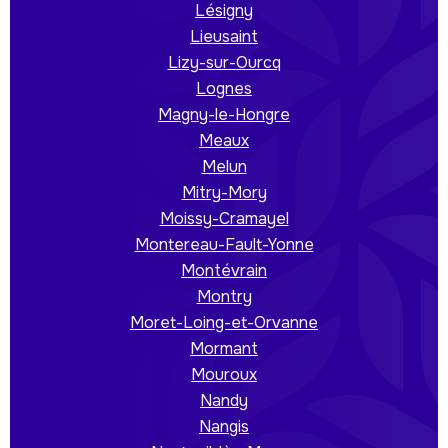
Lésigny
Lieusaint
Lizy-sur-Ourcq
Lognes
Magny-le-Hongre
Meaux
Melun
Mitry-Mory
Moissy-Cramayel
Montereau-Fault-Yonne
Montévrain
Montry
Moret-Loing-et-Orvanne
Mormant
Mouroux
Nandy
Nangis