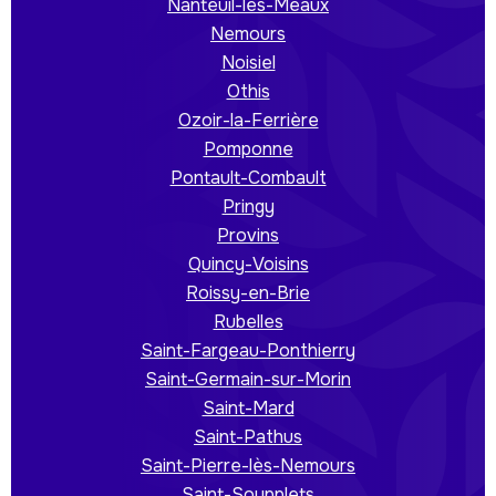
Nanteuil-lès-Meaux
Nemours
Noisiel
Othis
Ozoir-la-Ferrière
Pomponne
Pontault-Combault
Pringy
Provins
Quincy-Voisins
Roissy-en-Brie
Rubelles
Saint-Fargeau-Ponthierry
Saint-Germain-sur-Morin
Saint-Mard
Saint-Pathus
Saint-Pierre-lès-Nemours
Saint-Soupplets