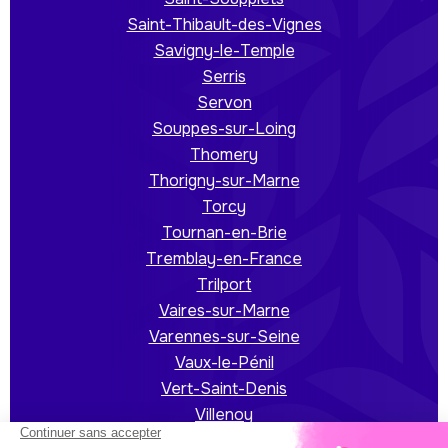
Saint-Thibault-des-Vignes
Savigny-le-Temple
Serris
Servon
Souppes-sur-Loing
Thomery
Thorigny-sur-Marne
Torcy
Tournan-en-Brie
Tremblay-en-France
Trilport
Vaires-sur-Marne
Varennes-sur-Seine
Vaux-le-Pénil
Vert-Saint-Denis
Villenoy
Villeparisis