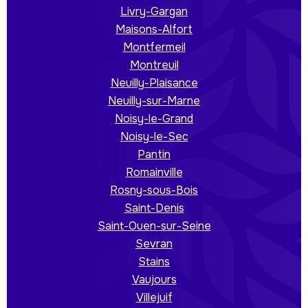
Livry-Gargan
Maisons-Alfort
Montfermeil
Montreuil
Neuilly-Plaisance
Neuilly-sur-Marne
Noisy-le-Grand
Noisy-le-Sec
Pantin
Romainville
Rosny-sous-Bois
Saint-Denis
Saint-Ouen-sur-Seine
Sevran
Stains
Vaujours
Villejuif