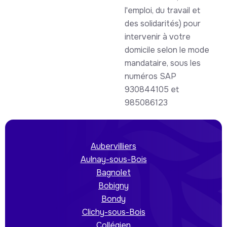
l'emploi, du travail et
des solidarités) pour
intervenir à votre
domicile selon le mode
mandataire, sous les
numéros SAP
930844105 et
985086123
Aubervilliers
Aulnay-sous-Bois
Bagnolet
Bobigny
Bondy
Clichy-sous-Bois
Collégien