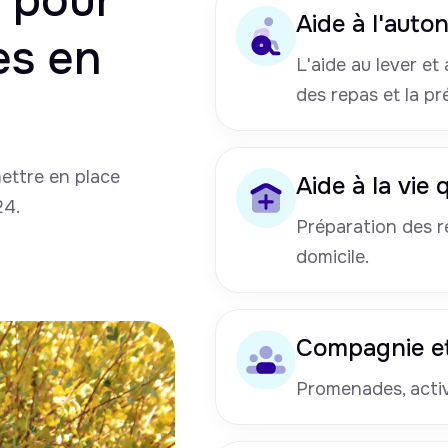
pour
Aide à l'auto
es en
L'aide au lever et a
des repas et la pr
mettre en place
Aide à la vie
24.
Préparation des re
domicile.
Compagnie et
Promenades, activi