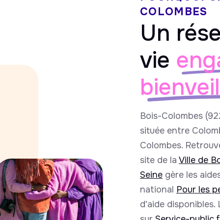
COLOMBES
Un rése
vie
eng
bienvei
Bois-Colombes (92
située entre Colom
Colombes. Retrouvez
site de la
Ville de 
Seine
gère les aides
national
Pour les 
d'aide disponibles.
sur
Service-public.f