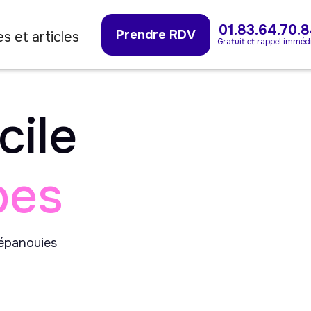
01.83.64.70.
Prendre RDV
s et articles
Gratuit et rappel imméd
cile
bes
 épanouies