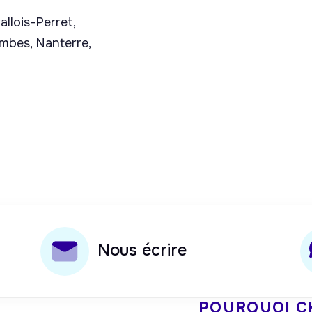
allois-Perret,
mbes, Nanterre,
Nous écrire
POURQUOI C