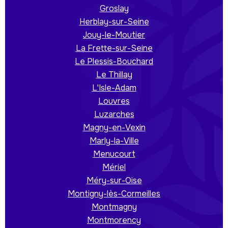
Groslay
Herblay-sur-Seine
Jouy-le-Moutier
La Frette-sur-Seine
Le Plessis-Bouchard
Le Thillay
L'Isle-Adam
Louvres
Luzarches
Magny-en-Vexin
Marly-la-Ville
Menucourt
Mériel
Méry-sur-Oise
Montigny-lès-Cormeilles
Montmagny
Montmorency