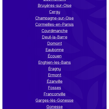
Bruyères-sur-Oise
Cergy
Champagne-sur-Oise
Cormeilles-en-Parisis
Courdimanche
Deuil-la-Barre
Domont
Eaubonne
Écouen
Enghien-les-Bains
Éragny
Ermont
Ézanville
Fosses
Franconville
Garges-lès-Gonesse
Gonesse