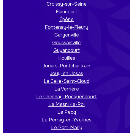
Croissy-sur-Seine
Élancourt
Épône
Fontenay-le-Fleury
Gargenville
Goussainville
Guyancourt
Houilles
Jouars-Pontchartrain
Jouy-en-Josas
La Celle-Saint-Cloud
La Verrière
Le Chesnay-Rocquencourt
Le Mesnil-le-Roi
Le Pecq
Le Perray-en-Yvelines
Le Port-Marly