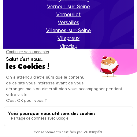
Verneuil-sur-Seine
Vernouillet
Versailles
Villennes-sur-Seine
Villepreux
Viroflay
Voisins-le-Bretonneux
Auxicare
Mentions légales
-
Conditions Générales de
Service
| Copyright © Auxicare