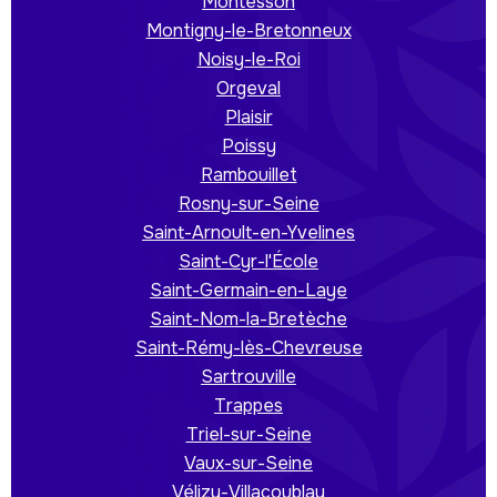
Montesson
Montigny-le-Bretonneux
Noisy-le-Roi
Orgeval
Plaisir
Poissy
Rambouillet
Rosny-sur-Seine
Saint-Arnoult-en-Yvelines
Saint-Cyr-l'École
Saint-Germain-en-Laye
Saint-Nom-la-Bretèche
Saint-Rémy-lès-Chevreuse
Sartrouville
Trappes
Triel-sur-Seine
Vaux-sur-Seine
Vélizy-Villacoublay