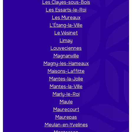
Les Clayes-sous-Bois
Les Essarts-le-Roi
Les Mureaux
L'Étang-la-Ville
Le Vésinet
Limay
Louveciennes
Magnanville
Magny-les-Hameaux
Maisons-Laffitte
Mantes-la-Jolie
Mantes-la-Ville
Marly-le-Roi
Maule
Maurecourt
Maurepas
Meulan-en-Yvelines