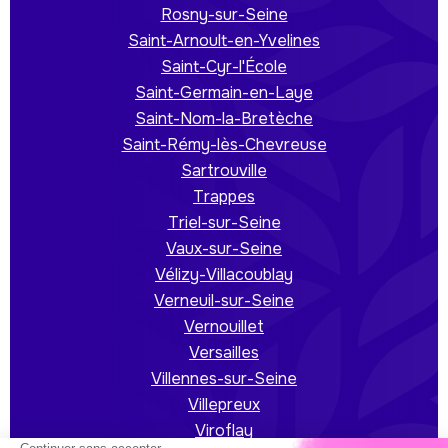
Rosny-sur-Seine
Saint-Arnoult-en-Yvelines
Saint-Cyr-l'École
Saint-Germain-en-Laye
Saint-Nom-la-Bretèche
Saint-Rémy-lès-Chevreuse
Sartrouville
Trappes
Triel-sur-Seine
Vaux-sur-Seine
Vélizy-Villacoublay
Verneuil-sur-Seine
Vernouillet
Versailles
Villennes-sur-Seine
Villepreux
Viroflay