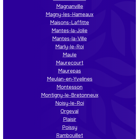
Magnanville
Magny-les-Hameaux
Maisons-Laffitte
Mantes-la-Jolie
Mantes-la-Ville
Marly-le-Roi
Maule
Maurecourt
Maurepas
Meulan-en-Yvelines
Montesson
Montigny-le-Bretonneux
Noisy-le-Roi
Orgeval
Plaisir
Poissy
Rambouillet