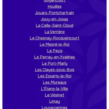
Guyancourt
Houilles
Jouars-Pontchartrain
Jouy-en-Josas
La Celle-Saint-Cloud
La Verrière
Le Chesnay-Rocquencourt
Le Mesnil-le-Roi
Le Pecq
Le Perray-en-Yvelines
Le Port-Marly
Les Clayes-sous-Bois
Les Essarts-le-Roi
Les Mureaux
L'Étang-la-Ville
Le Vésinet
Limay
Louveciennes