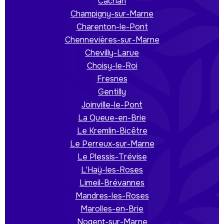
Cachan
Champigny-sur-Marne
Charenton-le-Pont
Chennevières-sur-Marne
Chevilly-Larue
Choisy-le-Roi
Fresnes
Gentilly
Joinville-le-Pont
La Queue-en-Brie
Le Kremlin-Bicêtre
Le Perreux-sur-Marne
Le Plessis-Trévise
L'Haÿ-les-Roses
Limeil-Brévannes
Mandres-les-Roses
Marolles-en-Brie
Nogent-sur-Marne