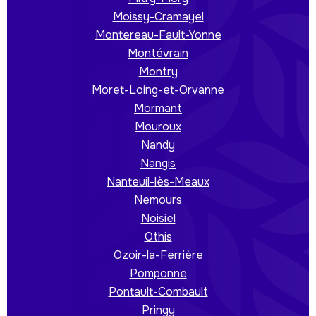
Moissy-Cramayel
Montereau-Fault-Yonne
Montévrain
Montry
Moret-Loing-et-Orvanne
Mormant
Mouroux
Nandy
Nangis
Nanteuil-lès-Meaux
Nemours
Noisiel
Othis
Ozoir-la-Ferrière
Pomponne
Pontault-Combault
Pringy