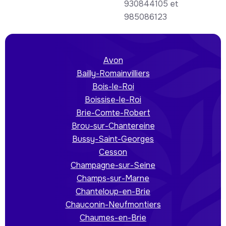
930844105 et
985086123
Avon
Bailly-Romainvilliers
Bois-le-Roi
Boissise-le-Roi
Brie-Comte-Robert
Brou-sur-Chantereine
Bussy-Saint-Georges
Cesson
Champagne-sur-Seine
Champs-sur-Marne
Chanteloup-en-Brie
Chauconin-Neufmontiers
Chaumes-en-Brie