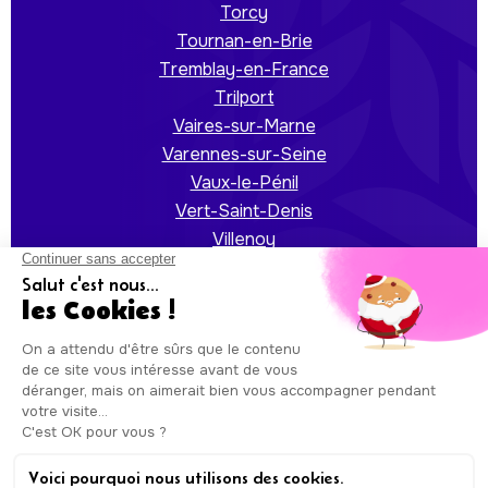
Torcy
Tournan-en-Brie
Tremblay-en-France
Trilport
Vaires-sur-Marne
Varennes-sur-Seine
Vaux-le-Pénil
Vert-Saint-Denis
Villenoy
Villeparisis
Auxicare
Mentions légales
-
Conditions Générales de
Service
| Copyright © Auxicare