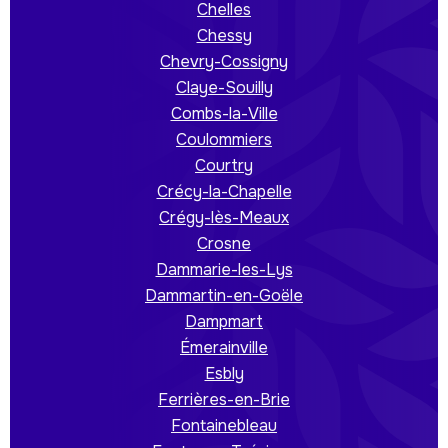
Chelles
Chessy
Chevry-Cossigny
Claye-Souilly
Combs-la-Ville
Coulommiers
Courtry
Crécy-la-Chapelle
Crégy-lès-Meaux
Crosne
Dammarie-les-Lys
Dammartin-en-Goële
Dampmart
Émerainville
Esbly
Ferrières-en-Brie
Fontainebleau