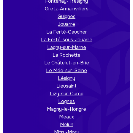
Fontenay-Trésigny
Gretz-Armainvilliers
Guignes
Jouarre
La Ferté-Gaucher
La Ferté-sous-Jouarre
Lagny-sur-Marne
La Rochette
Le Châtelet-en-Brie
Le Mée-sur-Seine
Lésigny
Lieusaint
Lizy-sur-Ourcq
Lognes
Magny-le-Hongre
Meaux
Melun
Mitry-Mory