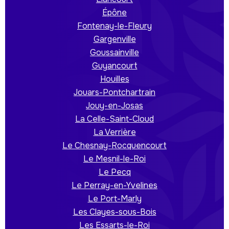
Épône
Fontenay-le-Fleury
Gargenville
Goussainville
Guyancourt
Houilles
Jouars-Pontchartrain
Jouy-en-Josas
La Celle-Saint-Cloud
La Verrière
Le Chesnay-Rocquencourt
Le Mesnil-le-Roi
Le Pecq
Le Perray-en-Yvelines
Le Port-Marly
Les Clayes-sous-Bois
Les Essarts-le-Roi