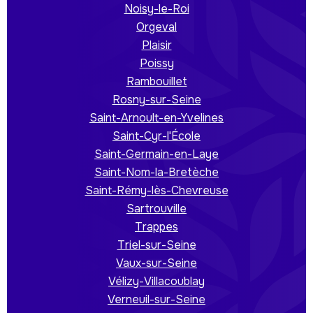
Noisy-le-Roi
Orgeval
Plaisir
Poissy
Rambouillet
Rosny-sur-Seine
Saint-Arnoult-en-Yvelines
Saint-Cyr-l'École
Saint-Germain-en-Laye
Saint-Nom-la-Bretèche
Saint-Rémy-lès-Chevreuse
Sartrouville
Trappes
Triel-sur-Seine
Vaux-sur-Seine
Vélizy-Villacoublay
Verneuil-sur-Seine