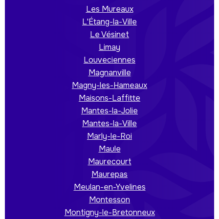
Les Mureaux
L'Étang-la-Ville
Le Vésinet
Limay
Louveciennes
Magnanville
Magny-les-Hameaux
Maisons-Laffitte
Mantes-la-Jolie
Mantes-la-Ville
Marly-le-Roi
Maule
Maurecourt
Maurepas
Meulan-en-Yvelines
Montesson
Montigny-le-Bretonneux