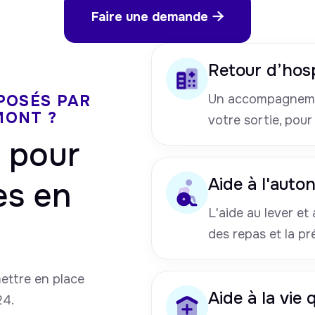
Faire une demande

Retour d’hosp
POSÉS PAR
Un accompagneme
MONT ?
votre sortie, pour
pour
Aide à l'auto
es en
L'aide au lever et a
des repas et la pr
mettre en place
Aide à la vie
24.