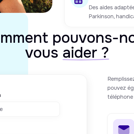
Des aides adaptées
Parkinson, handic
mment pouvons-n
vous
aider ?
Remplissez
pouvez ég
m
téléphone 