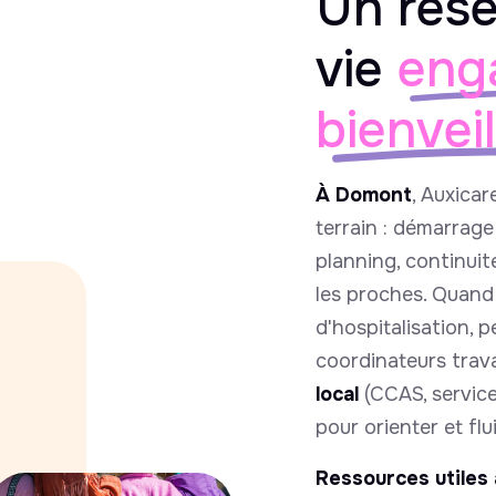
Un rése
vie
eng
bienvei
À Domont
, Auxicar
terrain : démarrag
planning, continuit
les proches. Quand 
d'hospitalisation, 
coordinateurs travai
local
(CCAS, service
pour orienter et flu
Ressources utiles 