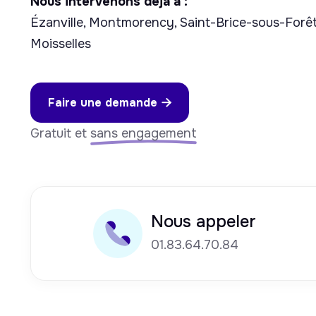
Nous intervenons déjà à :
Ézanville, Montmorency, Saint-Brice-sous-Forê
Moisselles
Faire une demande

Gratuit et
sans engagement
Nous appeler
01.83.64.70.84