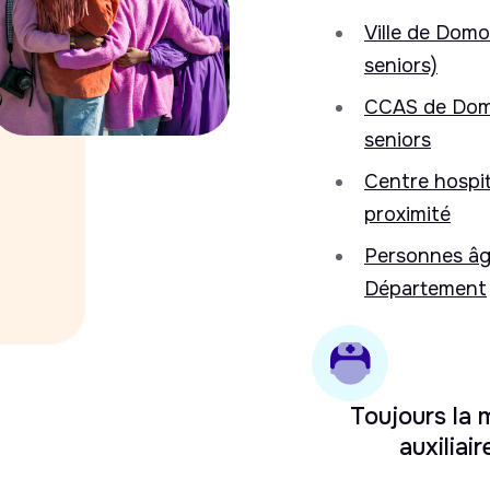
Ville de Domon
seniors)
CCAS de Domo
seniors
Centre hospit
proximité
Personnes âgé
Département
Toujours la
auxiliair