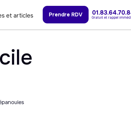
01.83.64.70.
Prendre RDV
s et articles
Gratuit et rappel imméd
cile
 épanouies