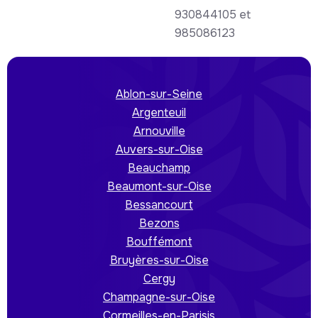
930844105 et
985086123
Ablon-sur-Seine
Argenteuil
Arnouville
Auvers-sur-Oise
Beauchamp
Beaumont-sur-Oise
Bessancourt
Bezons
Bouffémont
Bruyères-sur-Oise
Cergy
Champagne-sur-Oise
Cormeilles-en-Parisis