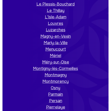
Le Plessis-Bouchard
Le Thillay
L'Isle-Adam
Louvres
Luzarches
Magny-en-Vexin
Marly-la-Ville
Menucourt
Mériel
Méry-sur-Oise
Montigny-lès-Cormeilles
Montmagny
Montmorency
Osny
Parmain
Persan
Pierrelaye