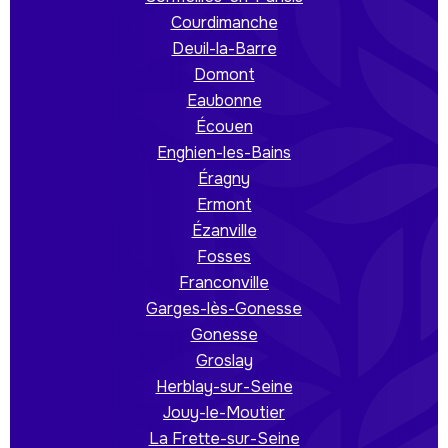
Courdimanche
Deuil-la-Barre
Domont
Eaubonne
Écouen
Enghien-les-Bains
Éragny
Ermont
Ézanville
Fosses
Franconville
Garges-lès-Gonesse
Gonesse
Groslay
Herblay-sur-Seine
Jouy-le-Moutier
La Frette-sur-Seine