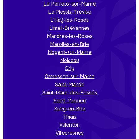
Le Perreux-sur-Marne
Le Plessis-Trévise
L'Haÿ-les-Roses
Limeil-Brévannes
Mandres-les-Roses
Marolles-en-Brie
Nogent-sur-Marne
Noiseau
Orly
Ormesson-sur-Marne
Saint-Mandé
Saint-Maur-des-Fossés
Saint-Maurice
Sucy-en-Brie
Thiais
Valenton
Villecresnes