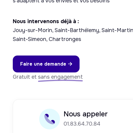
s'adaptent à vos envies et vos besoins
Nous intervenons déjà à :
Jouy-sur-Morin, Saint-Barthélemy, Saint-Mart
Saint-Simeon, Chartronges
Faire une demande

Gratuit et
sans engagement
Nous appeler
01.83.64.70.84