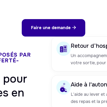
Faire une demande

Retour d’hosp
POSÉS PAR
Un accompagneme
FERTÉ-
votre sortie, pour
pour
Aide à l'auto
es en
L'aide au lever et a
des repas et la pr