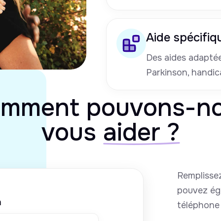
Aide spécifiq
Des aides adaptées
Parkinson, handic
mment pouvons-n
vous
aider ?
Remplissez
pouvez ég
m
téléphone 