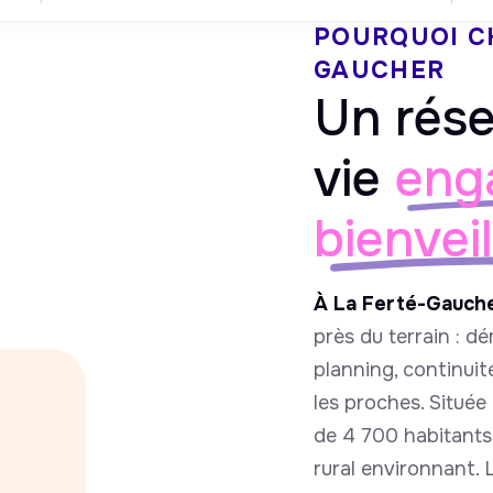
POURQUOI C
GAUCHER
Un rése
vie
eng
bienvei
À La Ferté-Gauch
près du terrain : 
planning, continuit
les proches. Située
de 4 700 habitants 
rural environnant. 