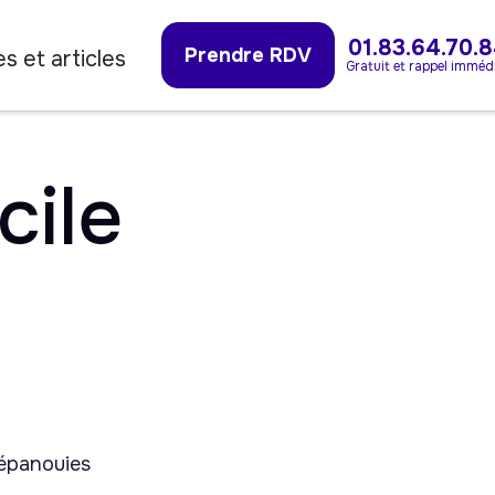
01.83.64.70.
Prendre RDV
s et articles
Gratuit et rappel imméd
cile
 épanouies