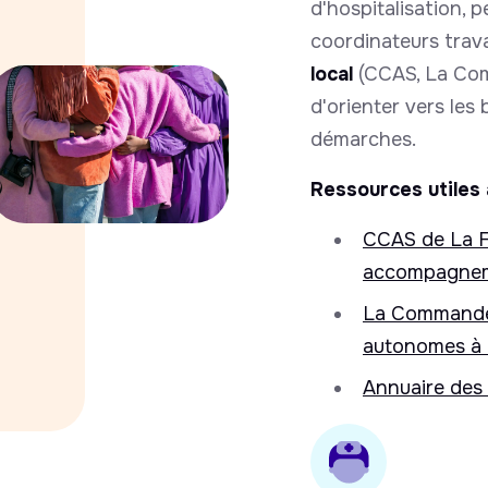
d'hospitalisation, 
coordinateurs travai
local
(CCAS, La Comm
d'orienter vers les 
démarches.
Ressources utiles 
CCAS de La F
accompagnem
La Commander
autonomes à 
Annuaire des