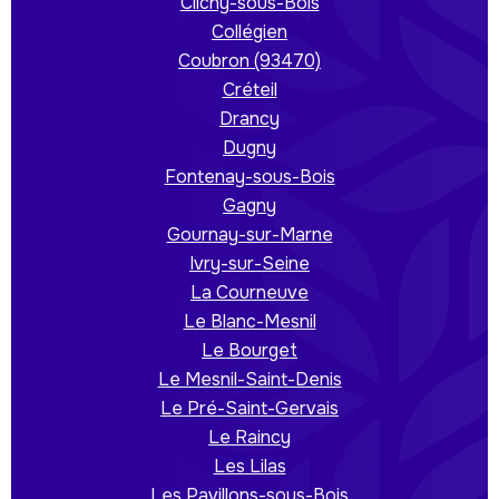
Clichy-sous-Bois
Collégien
Coubron (93470)
Créteil
Drancy
Dugny
Fontenay-sous-Bois
Gagny
Gournay-sur-Marne
Ivry-sur-Seine
La Courneuve
Le Blanc-Mesnil
Le Bourget
Le Mesnil-Saint-Denis
Le Pré-Saint-Gervais
Le Raincy
Les Lilas
Les Pavillons-sous-Bois