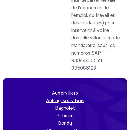
interdépartementale
de l'économie, de
l'emploi, du travail et
des solidarités) pour
intervenir à votre
domicile selon le mode
mandataire, sous les
numéros SAP
930844105 et
985086123
Aubervilliers
Aulnay-sous-Bois
Bagnolet
Bobigny
Bondy