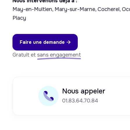
Nous intervenons déjà à :
May-en-Multien, Mary-sur-Marne, Cocherel, Ocq
Placy
Faire une demande

Gratuit et
sans engagement
Nous appeler
01.83.64.70.84