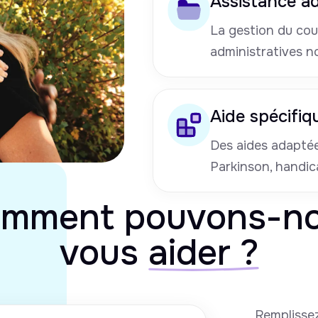
Assistance ad
La gestion du cou
administratives n
Aide spécifiq
Des aides adaptées
Parkinson, handic
mment pouvons-n
vous
aider ?
Remplissez