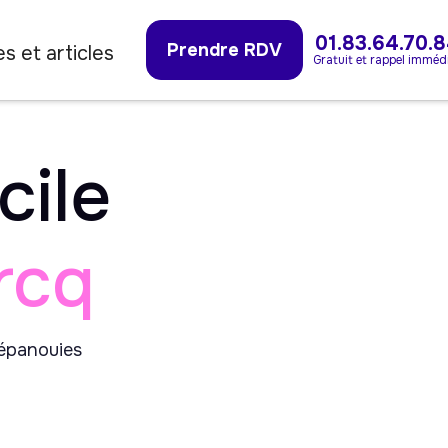
01.83.64.70.
Prendre RDV
s et articles
Gratuit et rappel imméd
cile
rcq
 épanouies