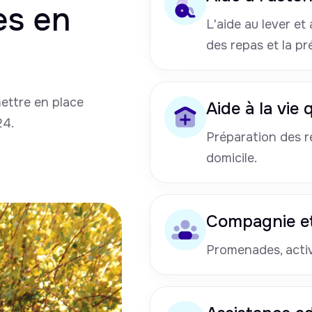
es en
L'aide au lever et a
des repas et la pr
mettre en place
Aide à la vie
24.
Préparation des re
domicile.
Compagnie et
Promenades, activi