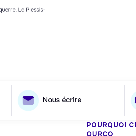
uerre, Le Plessis-
Nous écrire
POURQUOI C
OURCQ