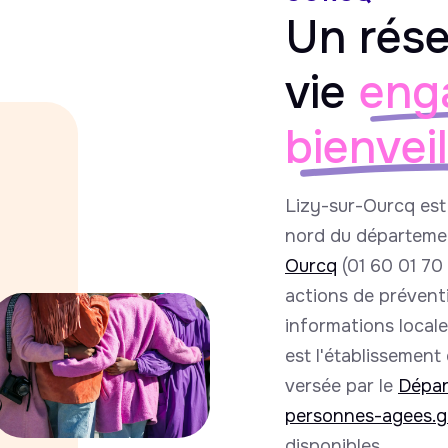
Un rése
vie
eng
bienvei
Lizy-sur-Ourcq es
nord du départemen
Ourcq
(01 60 01 70
actions de préventi
informations local
est l'établissement
versée par le
Dépar
personnes-agees.g
disponibles.