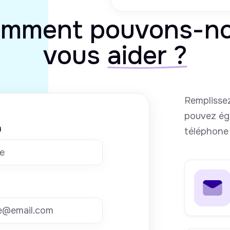
mment pouvons-n
vous
aider ?
Remplissez
pouvez ég
m
téléphone 