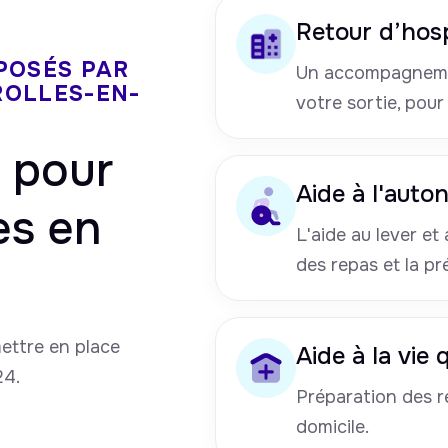
Retour d’hosp
POSÉS PAR
Un accompagneme
ROLLES-EN-
votre sortie, pour
pour
Aide à l'auto
es en
L'aide au lever et a
des repas et la pr
mettre en place
Aide à la vie
24.
Préparation des re
domicile.