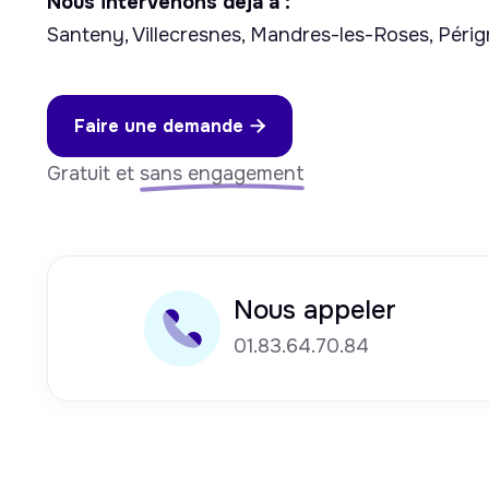
Nous intervenons déjà à :
Santeny, Villecresnes, Mandres-les-Roses, Péri
Faire une demande

Gratuit et
sans engagement
Nous appeler
01.83.64.70.84