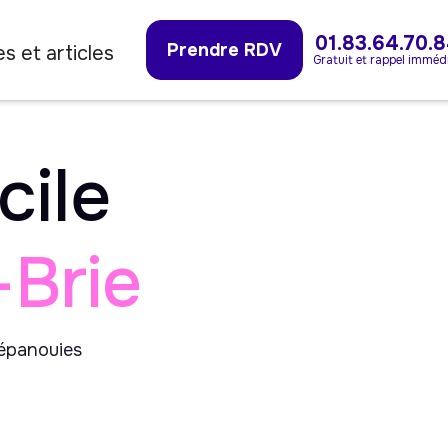
01.83.64.70.
Prendre RDV
s et articles
Gratuit et rappel imméd
cile
-Brie
 épanouies