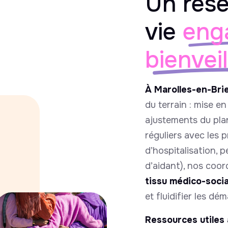
Un rése
vie
eng
bienvei
À Marolles-en-Bri
du terrain : mise e
ajustements du pla
réguliers avec les 
d’hospitalisation, 
d’aidant), nos coord
tissu médico-social
et fluidifier les dé
Ressources utiles 