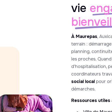
vie
eng
bienvei
À Maurepas
, Auxic
terrain : démarrag
planning, continuit
les proches. Quand 
d’hospitalisation, p
coordinateurs travai
social local
pour ori
démarches.
Ressources utiles 