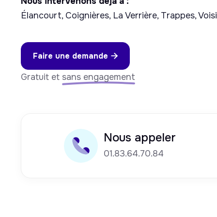
Nous intervenons déjà à :
Élancourt, Coignières, La Verrière, Trappes, Voi
Faire une demande

Gratuit et
sans engagement
Nous appeler
01.83.64.70.84