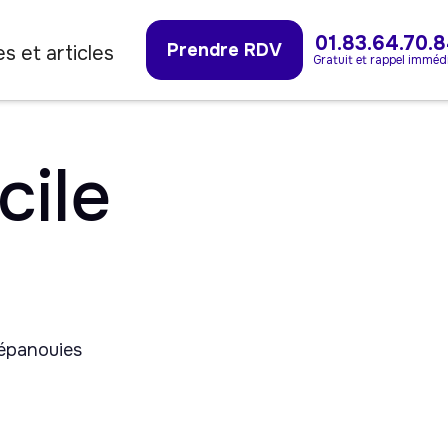
01.83.64.70.
Prendre RDV
s et articles
Gratuit et rappel imméd
cile
 épanouies