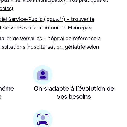
epas – services municipaux (infos pratiques et
cales)
iel Service-Public (.gouv.fr) – trouver le
 services sociaux autour de Maurepas
alier de Versailles – hôpital de référence à
sultations, hospitalisation, gériatrie selon
 même
On s’adapte à l’évolution de
e
vos besoins