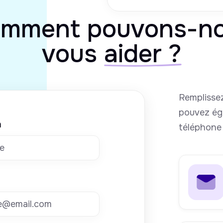
mment pouvons-n
vous
aider ?
Remplissez
pouvez ég
m
téléphone 