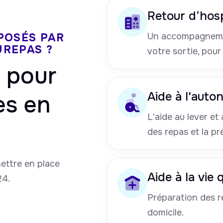
Retour d’hosp
POSÉS PAR
Un accompagneme
UREPAS ?
votre sortie, pour
pour
Aide à l'auto
es en
L'aide au lever et a
des repas et la pr
mettre en place
Aide à la vie
24.
Préparation des re
domicile.