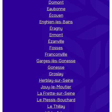
Domont
Eaubonne
Écouen
Enghien-les-Bains
Éragny
Ermont
Ézanville
Fosses
Franconville
Garges-lès-Gonesse
Gonesse
Groslay
Herblay-sur-Seine
Jouy-le-Moutier
La Frette-sur-Seine
Le Plessis-Bouchard
Le Thillay