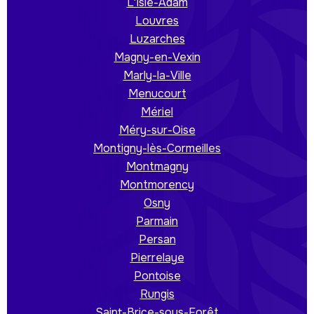
L'Isle-Adam
Louvres
Luzarches
Magny-en-Vexin
Marly-la-Ville
Menucourt
Mériel
Méry-sur-Oise
Montigny-lès-Cormeilles
Montmagny
Montmorency
Osny
Parmain
Persan
Pierrelaye
Pontoise
Rungis
Saint-Brice-sous-Forêt