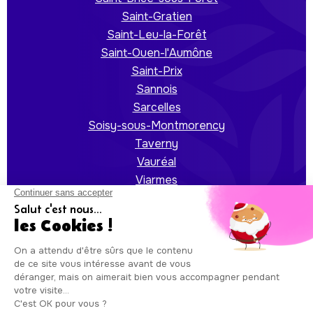
Saint-Gratien
Saint-Leu-la-Forêt
Saint-Ouen-l'Aumône
Saint-Prix
Sannois
Sarcelles
Soisy-sous-Montmorency
Taverny
Vauréal
Viarmes
Villiers-le-Bel
Auxicare