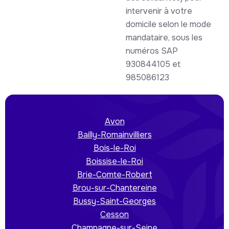
intervenir à votre
domicile selon le mode
mandataire, sous les
numéros SAP
930844105 et
985086123
Avon
Bailly-Romainvilliers
Bois-le-Roi
Boissise-le-Roi
Brie-Comte-Robert
Brou-sur-Chantereine
Bussy-Saint-Georges
Cesson
Champagne-sur-Seine