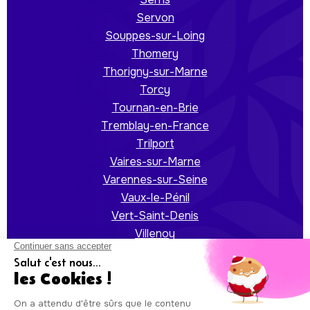
Servon
Souppes-sur-Loing
Thomery
Thorigny-sur-Marne
Torcy
Tournan-en-Brie
Tremblay-en-France
Trilport
Vaires-sur-Marne
Varennes-sur-Seine
Vaux-le-Pénil
Vert-Saint-Denis
Villenoy
Villeparisis