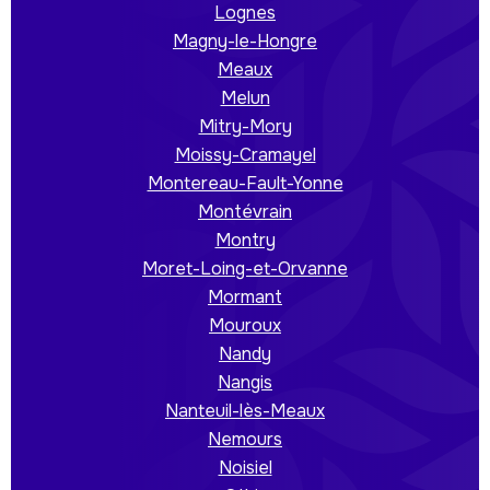
Lognes
Magny-le-Hongre
Meaux
Melun
Mitry-Mory
Moissy-Cramayel
Montereau-Fault-Yonne
Montévrain
Montry
Moret-Loing-et-Orvanne
Mormant
Mouroux
Nandy
Nangis
Nanteuil-lès-Meaux
Nemours
Noisiel