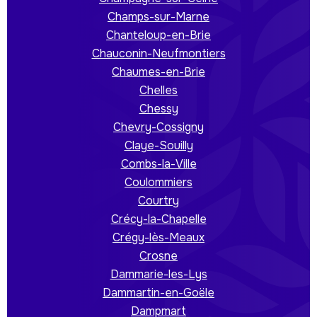
Champs-sur-Marne
Chanteloup-en-Brie
Chauconin-Neufmontiers
Chaumes-en-Brie
Chelles
Chessy
Chevry-Cossigny
Claye-Souilly
Combs-la-Ville
Coulommiers
Courtry
Crécy-la-Chapelle
Crégy-lès-Meaux
Crosne
Dammarie-les-Lys
Dammartin-en-Goële
Dampmart