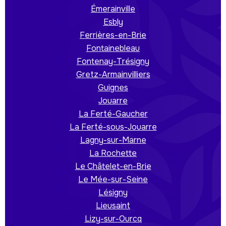
Émerainville
Esbly
Ferrières-en-Brie
Fontainebleau
Fontenay-Trésigny
Gretz-Armainvilliers
Guignes
Jouarre
La Ferté-Gaucher
La Ferté-sous-Jouarre
Lagny-sur-Marne
La Rochette
Le Châtelet-en-Brie
Le Mée-sur-Seine
Lésigny
Lieusaint
Lizy-sur-Ourcq