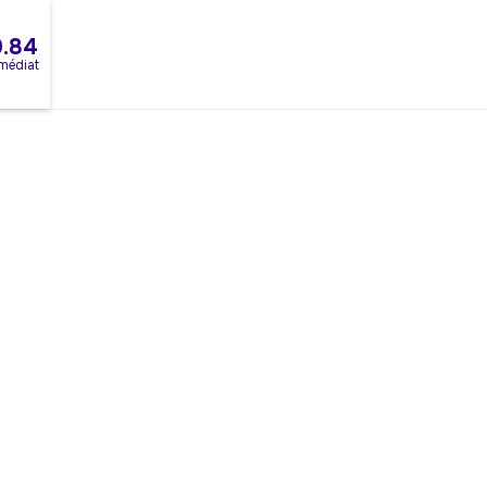
0.84
mmédiat