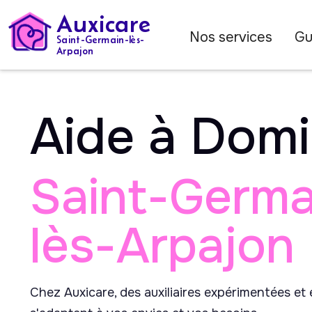
Auxicare
Nos services
Gu
Saint-Germain-lès-
Arpajon
Aide à Domi
Saint-Germa
lès-Arpajon
Chez Auxicare, des auxiliaires expérimentées et