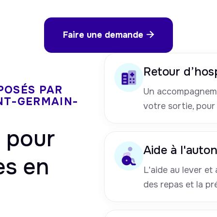
Faire une demande

Retour d’hosp
POSÉS PAR
Un accompagneme
NT-GERMAIN-
votre sortie, pour
pour
Aide à l'auto
es en
L'aide au lever et a
des repas et la pr