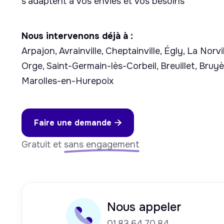
s'adaptent à vos envies et vos besoins
Nous intervenons déjà à :
Arpajon, Avrainville, Cheptainville, Égly, La Norvil
Orge, Saint-Germain-lès-Corbeil, Breuillet, Bruyè
Marolles-en-Hurepoix
Faire une demande

Gratuit et
sans engagement
Nous appeler
01.83.64.70.84