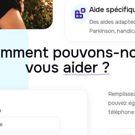
Aide spécifiq
Des aides adaptées
Parkinson, handic
mment pouvons-n
vous
aider ?
Remplissez
pouvez ég
m
téléphone 