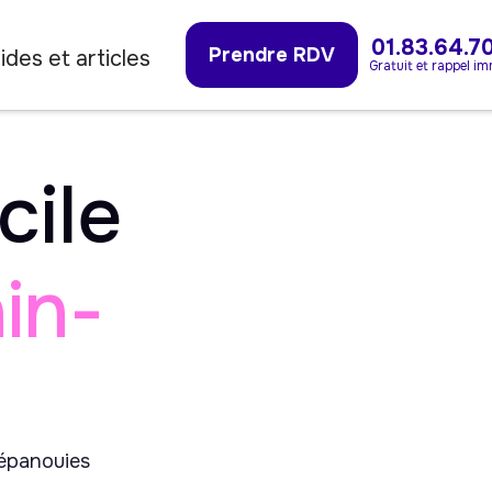
01.83.64.7
Prendre RDV
ides et articles
Gratuit et rappel i
cile
in-
 épanouies